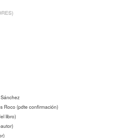
ORES)
úl Sánchez
os Roco (pdte confirmación)
l libro)
autor)
or)