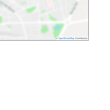
©
OpenStreetMap
Contributors