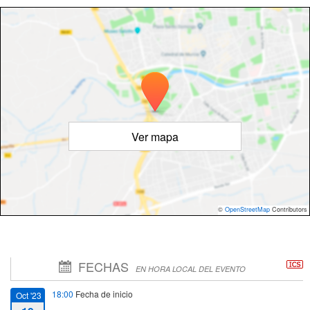
Ver mapa
©
OpenStreetMap
Contributors
FECHAS
EN HORA LOCAL DEL EVENTO
18:00
Fecha de inicio
Oct '23