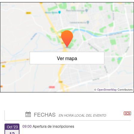
Ver mapa
©
OpenStreetMap
Contributors
FECHAS
EN HORA LOCAL DEL EVENTO
09:00
Apertura de inscripciones
Oct '23
12