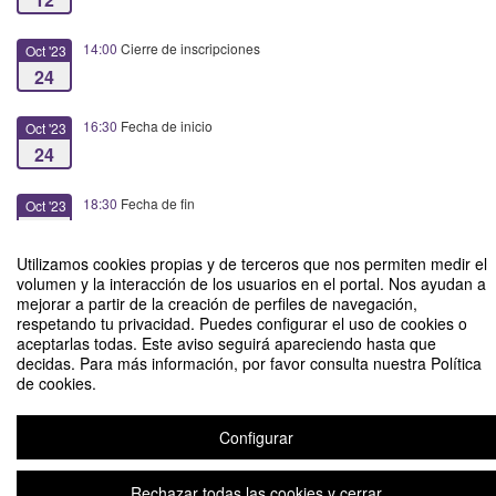
14:00
Cierre de inscripciones
Oct '23
24
16:30
Fecha de inicio
Oct '23
24
18:30
Fecha de fin
Oct '23
24
Utilizamos cookies propias y de terceros que nos permiten medir el
volumen y la interacción de los usuarios en el portal. Nos ayudan a
mejorar a partir de la creación de perfiles de navegación,
respetando tu privacidad. Puedes configurar el uso de cookies o
aceptarlas todas. Este aviso seguirá apareciendo hasta que
Acreditación de nivel de idioma. Cursos, exámenes… ¿Qué necesito?
decidas. Para más información, por favor consulta nuestra Política
de cookies.
Organizado por EducaFarma 12.0 - Facultad de Farmacia
Configurar
Aviso legal
|
Contacto
Plataforma de organización de eventos Symposium
Copyright © 2026
Rechazar todas las cookies y cerrar