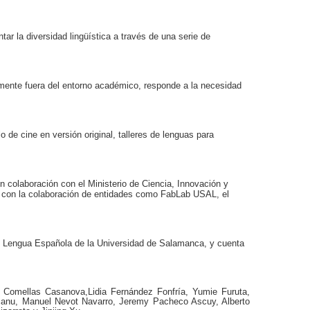
ar la diversidad lingüística a través de una serie de
amente fuera del entorno académico, responde a la necesidad
 de cine en versión original, talleres de lenguas para
n colaboración con el Ministerio de Ciencia, Innovación y
a con la colaboración de entidades como FabLab USAL, el
de Lengua Española de la Universidad de Salamanca, y cuenta
e Comellas Casanova,Lidia Fernández Fonfría, Yumie Furuta,
canu, Manuel Nevot Navarro, Jeremy Pacheco Ascuy, Alberto