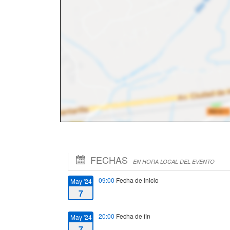
FECHAS
EN HORA LOCAL DEL EVENTO
09:00
Fecha de inicio
May '24
7
20:00
Fecha de fin
May '24
7