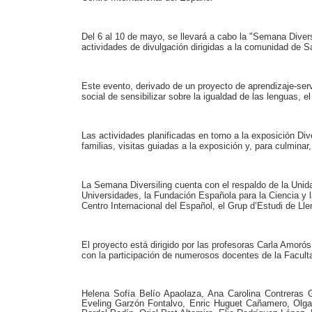
Del 6 al 10 de mayo, se llevará a cabo la "Semana Diversi
actividades de divulgación dirigidas a la comunidad de 
Este evento, derivado de un proyecto de aprendizaje-ser
social de sensibilizar sobre la igualdad de las lenguas, e
Las actividades planificadas en torno a la exposición Div
familias, visitas guiadas a la exposición y, para culmina
La Semana Diversiling cuenta con el respaldo de la Unida
Universidades, la Fundación Española para la Ciencia y
Centro Internacional del Español, el Grup d’Estudi de 
El proyecto está dirigido por las profesoras Carla Amor
con la participación de numerosos docentes de la Facultad
Helena Sofía Belío Apaolaza, Ana Carolina Contreras 
Eveling Garzón Fontalvo, Enric Huguet Cañamero, Olga