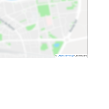
©
OpenStreetMap
Contributors