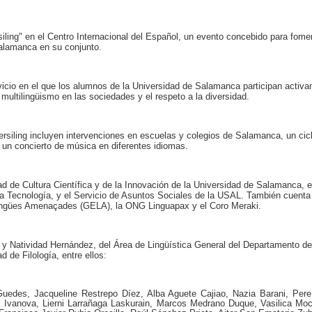
ling" en el Centro Internacional del Español, un evento concebido para foment
Salamanca en su conjunto.
vicio en el que los alumnos de la Universidad de Salamanca participan activ
l multilingüismo en las sociedades y el respeto a la diversidad.
ersiling incluyen intervenciones en escuelas y colegios de Salamanca, un ciclo
r, un concierto de música en diferentes idiomas.
d de Cultura Científica y de la Innovación de la Universidad de Salamanca, e
 la Tecnología, y el Servicio de Asuntos Sociales de la USAL. También cuent
Llengües Amenaçades (GELA), la ONG Linguapax y el Coro Meraki.
ós y Natividad Hernández, del Área de Lingüística General del Departamento 
 de Filología, entre ellos:
Guedes, Jacqueline Restrepo Díez, Alba Aguete Cajiao, Nazia Barani, Per
 Ivanova, Lierni Larrañaga Laskurain, Marcos Medrano Duque, Vasilica Mo