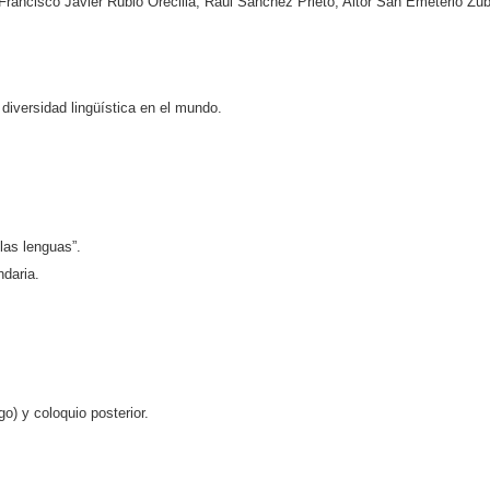
Francisco Javier Rubio Orecilla, Raúl Sánchez Prieto, Aitor San Emeterio Zubi
diversidad lingüística en el mundo.
las lenguas”.
ndaria.
o) y coloquio posterior.