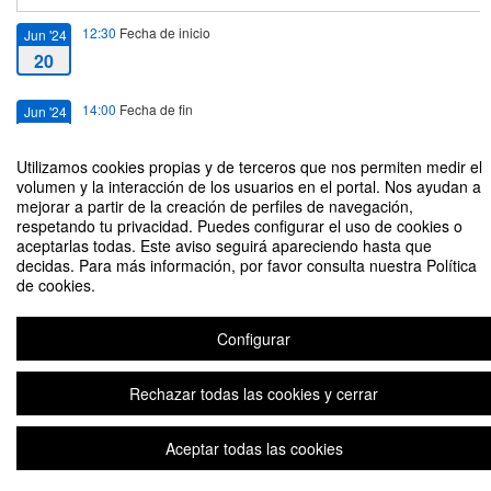
12:30
Fecha de inicio
Jun '24
20
14:00
Fecha de fin
Jun '24
20
Utilizamos cookies propias y de terceros que nos permiten medir el
volumen y la interacción de los usuarios en el portal. Nos ayudan a
mejorar a partir de la creación de perfiles de navegación,
respetando tu privacidad. Puedes configurar el uso de cookies o
aceptarlas todas. Este aviso seguirá apareciendo hasta que
Conferencia “Entre dos Coronas: Brasil, 1580-1680”
decidas. Para más información, por favor consulta nuestra Política
de cookies.
Organizado por Centro de Estudios Brasileños
Configurar
Aviso legal
|
Contacto
Plataforma de organización de eventos Symposium
Copyright © 2026
Rechazar todas las cookies y cerrar
Aceptar todas las cookies