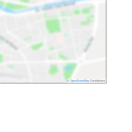
©
OpenStreetMap
Contributors