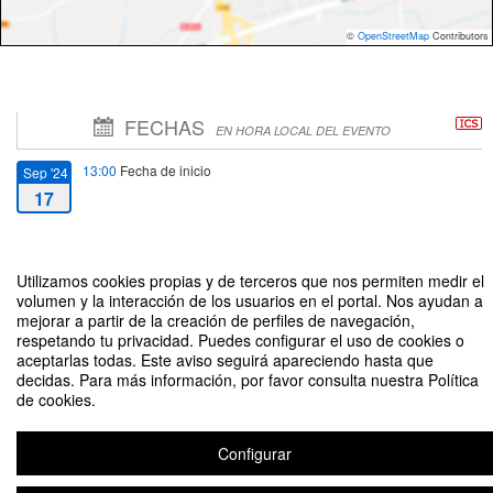
©
OpenStreetMap
Contributors
FECHAS
EN HORA LOCAL DEL EVENTO
13:00
Fecha de inicio
Sep '24
17
14:30
Fecha de fin
Sep '24
17
Utilizamos cookies propias y de terceros que nos permiten medir el
volumen y la interacción de los usuarios en el portal. Nos ayudan a
mejorar a partir de la creación de perfiles de navegación,
respetando tu privacidad. Puedes configurar el uso de cookies o
aceptarlas todas. Este aviso seguirá apareciendo hasta que
decidas. Para más información, por favor consulta nuestra Política
de cookies.
Seminario EMC3: Un atlas interactivo para estudiar el cambio climático y
sus impactos.
Configurar
Aviso legal
|
Contacto
Plataforma de organización de eventos Symposium