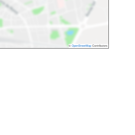
©
OpenStreetMap
Contributors