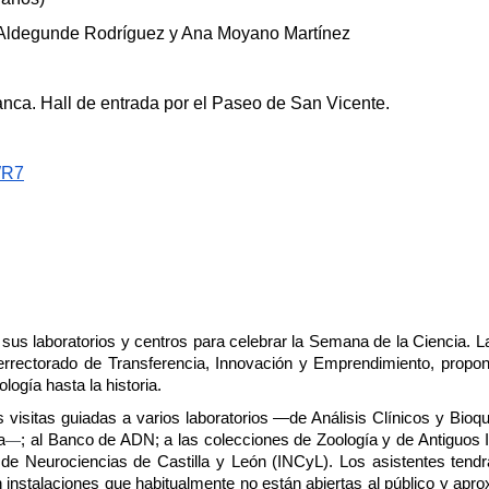
 Aldegunde Rodríguez y Ana Moyano Martínez
nca. Hall de entrada por el Paseo de San Vicente.
WR7
us laboratorios y centros para celebrar la Semana de la Ciencia. L
cerrectorado de Transferencia, Innovación y Emprendimiento, propon
ogía hasta la historia.
 visitas guiadas a varios laboratorios —de Análisis Clínicos y Bioqu
a
—
; al Banco de ADN; a las colecciones de Zoología y de Antiguos I
to de Neurociencias de Castilla y León (INCyL). Los asistentes tend
instalaciones que habitualmente no están abiertas al público y aprox