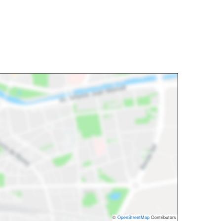
©
OpenStreetMap
Contributors