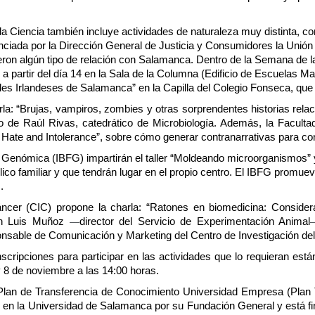
a Ciencia también incluye actividades de naturaleza muy distinta, co
ciada por la Dirección General de Justicia y Consumidores la Unión
ieron algún tipo de relación con Salamanca. Dentro de la Semana de la
a partir del día 14 en la Sala de la Columna (Edificio de Escuelas Ma
les Irlandeses de Salamanca” en la Capilla del Colegio Fonseca, que s
arla: “Brujas, vampiros, zombies y otras sorprendentes historias rel
o de Raúl Rivas, catedrático de Microbiología. Además, la Facultad
 Hate and Intolerance”, sobre cómo generar contranarrativas para cont
y Genómica (IBFG) impartirán el taller “Moldeando microorganismos” y 
lico familiar y que tendrán lugar en el propio centro. El IBFG promue
.
áncer (CIC) propone la charla: “Ratones en biomedicina: Considerac
on Luis Muñoz 
—
director del Servicio de Experimentación Animal
nsable de Comunicación y Marketing del Centro de Investigación de
scripciones para participar en las actividades que lo requieran está
y 8 de noviembre a las 14:00 horas.
Plan de Transferencia de Conocimiento Universidad Empresa (Plan 
o en la Universidad de Salamanca por su Fundación General y está fi