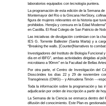
laboratorios equipados con tecnología puntera.
La programación de esta edición de la Semana de l
Montemayor del Río o la Gincana HerStory, cofinan
figura de mujeres relevantes en la historia que tuv
prohibidos. Herejía y censura en la Edad Moderna” 
en Castilla. El Real Colegio de San Patricio de Nob
Las iniciativas de divulgación continúan con la ch
IES G. Torrente Ballester (Santa Marta) y a carg
“Breaking the walls. [Counter]Narratives to combat
Investigadores del Instituto de Biología Funcional 
día en el IBFG”, ambas actividades dirigidas al púb
microbiano a 90mm” en la Facultad de Bellas Artes
Por otra parte, el Centro de Investigación del C
Dioscórides los días 22 y 29 de noviembre c
Transgénesis (OMG)
—
 y Almudena Timón 
—r
espo
Toda la información sobre la programación y las in
adjudicarán por orden de inscripción a partir de ho
La Semana de la Ciencia se enmarca dentro del 
difusión del conocimiento. Este Plan es gestionad