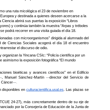
mo una ruta micológica el 23 de noviembre en 
 Europea y destinada a quienes deseen acercarse a la 
 Ciencia abrirá sus puertas la exposición “Libros 
yores) y continúa también la muestra “Arpas y tréboles 
e podrá recorrer en una visita guiada el día 18.
acionadas con microorganismos” dirigida al alumnado del 
 de Ciencias Sociales acogerá el día 18 el encuentro 
rarrestar el discurso de odio.
organizan la Yincana CSIc: “Policía científica por un 
ve asimismo la exposición fotográfica “El mundo 
iones bioéticas y avances científicos” en el Edificio 
—
, Manuel Sánchez-Martín 
—
director del Servicio de 
l Cáncer
—.
n disponibles en 
culturacientifica.usal.es
. Las plazas se 
TCUE 24-27), más concretamente dentro de su eje de 
nanciado por la Consejería de Educación de la Junta de 