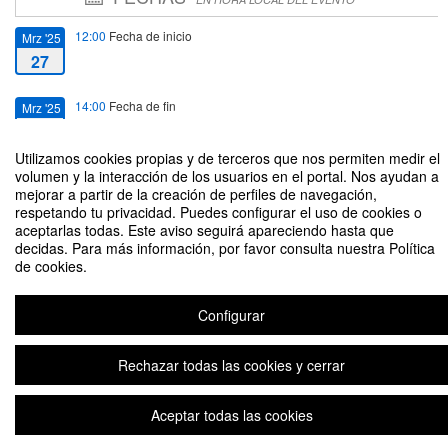
12:00
Fecha de inicio
Mrz '25
27
14:00
Fecha de fin
Mrz '25
27
Utilizamos cookies propias y de terceros que nos permiten medir el
volumen y la interacción de los usuarios en el portal. Nos ayudan a
mejorar a partir de la creación de perfiles de navegación,
respetando tu privacidad. Puedes configurar el uso de cookies o
aceptarlas todas. Este aviso seguirá apareciendo hasta que
Conferencia “La protección del patrimonio cultural en el Derecho brasileño”
decidas. Para más información, por favor consulta nuestra Política
de cookies.
Organizado por Centro de Estudios Brasileños
Configurar
Aviso legal
|
Contacto
Plataforma de organización de eventos Symposium
Copyright © 2026
Rechazar todas las cookies y cerrar
Aceptar todas las cookies