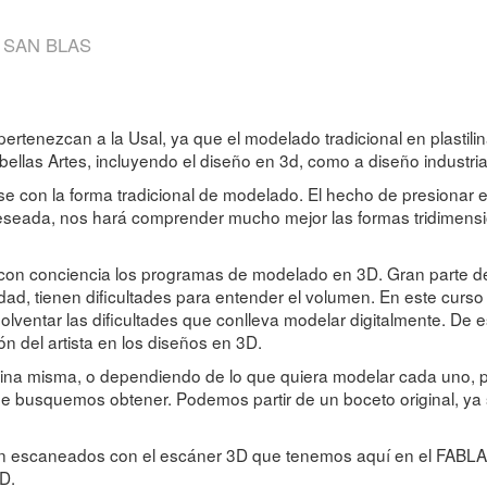
 SAN BLAS
 pertenezcan a la Usal, ya que el modelado tradicional en plasti
llas Artes, incluyendo el diseño en 3d, como a diseño industrial
izarse con la forma tradicional de modelado. El hecho de presionar 
seada, nos hará comprender mucho mejor las formas tridimension
ar con conciencia los programas de modelado en 3D. Gran parte 
dad, tienen dificultades para entender el volumen. En este curs
lventar las dificultades que conlleva modelar digitalmente. De 
n del artista en los diseños en 3D.
stilina misma, o dependiendo de lo que quiera modelar cada uno, 
e busquemos obtener. Podemos partir de un boceto original, ya s
 escaneados con el escáner 3D que tenemos aquí en el FABLAB y
D.