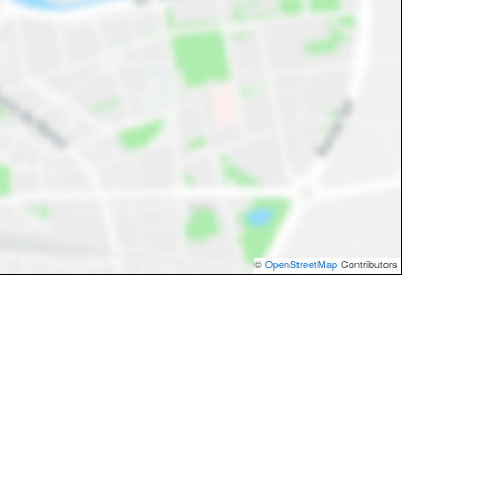
©
OpenStreetMap
Contributors