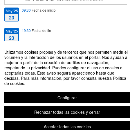
09:30
Fecha de inicio
May '25
23
19:30
Fecha de fin
May '25
23
Utilizamos cookies propias y de terceros que nos permiten medir el
volumen y la interacción de los usuarios en el portal. Nos ayudan a
mejorar a partir de la creación de perfiles de navegación,
respetando tu privacidad. Puedes configurar el uso de cookies o
Simposio "Estética y deshumanización. Conexiones"
aceptarlas todas. Este aviso seguirá apareciendo hasta que
decidas. Para más información, por favor consulta nuestra Política
Organizado por Grupo de Estética y Teoría de las Artes (GEsTA), Fundación
de cookies.
Ortega-Marañón, Instituto de Iberoamérica, Universidad de Salamanca,
Junta de Castilla y León
Configurar
Aviso legal
|
Contacto
Plataforma de organización de eventos Symposium
Rechazar todas las cookies y cerrar
Copyright © 2026
Aceptar todas las cookies