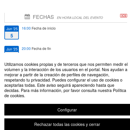
FECHAS
EN HORA LOCAL DEL EVENTO
16:00
Fecha de inicio
Jun '25
5
20:00
Fecha de fin
Jun '25
5
Utilizamos cookies propias y de terceros que nos permiten medir el
volumen y la interacción de los usuarios en el portal. Nos ayudan a
mejorar a partir de la creación de perfiles de navegación,
respetando tu privacidad. Puedes configurar el uso de cookies o
aceptarlas todas. Este aviso seguirá apareciendo hasta que
Jornadas sobre diseño e impresión 3D avanzada con materiales sostenibles
decidas. Para más información, por favor consulta nuestra Política
de cookies.
Organizado por Manuel Rodríguez Martín
Configurar
Aviso legal
|
Contacto
Plataforma de organización de eventos Symposium
Copyright © 2026
Rechazar todas las cookies y cerrar