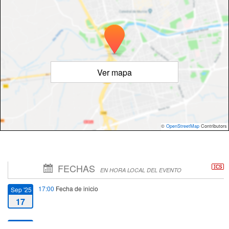
Ver mapa
©
OpenStreetMap
Contributors
FECHAS
EN HORA LOCAL DEL EVENTO
17:00
Fecha de inicio
Sep '25
17
17:00
Fecha de fin
Sep '25