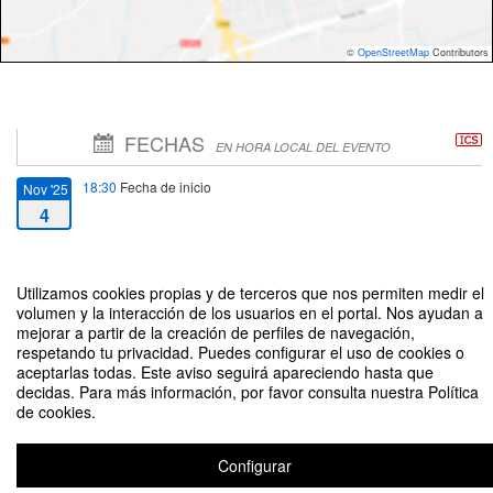
©
OpenStreetMap
Contributors
FECHAS
EN HORA LOCAL DEL EVENTO
18:30
Fecha de inicio
Nov '25
4
20:00
Fecha de fin
Nov '25
4
Utilizamos cookies propias y de terceros que nos permiten medir el
volumen y la interacción de los usuarios en el portal. Nos ayudan a
mejorar a partir de la creación de perfiles de navegación,
respetando tu privacidad. Puedes configurar el uso de cookies o
aceptarlas todas. Este aviso seguirá apareciendo hasta que
decidas. Para más información, por favor consulta nuestra Política
de cookies.
MEDIALAB USAL. Sintetizadores / Synths unleashed
Organizado por MEDIALAB USAL
Configurar