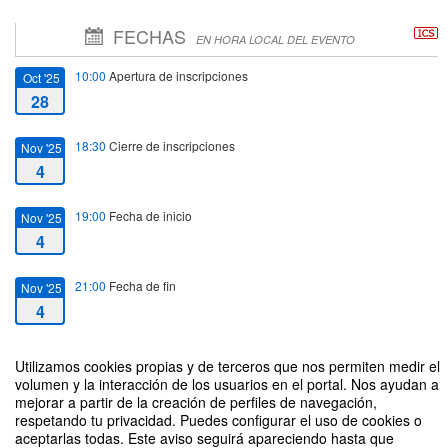
FECHAS
EN HORA LOCAL DEL EVENTO
10:00
Apertura de inscripciones
Oct '25
28
18:30
Cierre de inscripciones
Nov '25
4
19:00
Fecha de inicio
Nov '25
4
21:00
Fecha de fin
Nov '25
4
Utilizamos cookies propias y de terceros que nos permiten medir el
volumen y la interacción de los usuarios en el portal. Nos ayudan a
mejorar a partir de la creación de perfiles de navegación,
respetando tu privacidad. Puedes configurar el uso de cookies o
Foro de diálogo: Nuevos referentes en la comunicación ambiental. De los
aceptarlas todas. Este aviso seguirá apareciendo hasta que
Ecoinfluencers a la Educación Ambiental