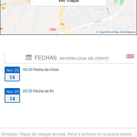
©
OpenStreetMap
Contributors
FECHAS
EN HORA LOCAL DEL EVENTO
09:30
Fecha de inicio
Nov '25
14
20:30
Fecha de fin
Nov '25
14
Simposio "Aguja de navegar amores. Amor y erotismo en la poesía escrita