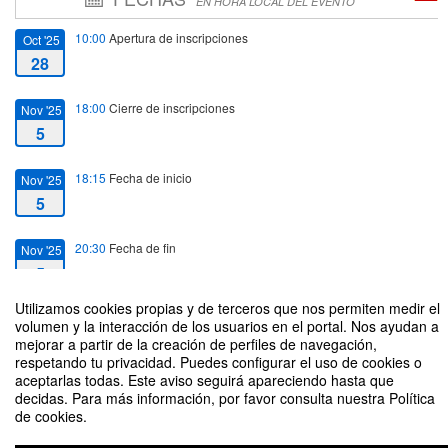
EN HORA LOCAL DEL EVENTO
10:00
Apertura de inscripciones
Oct '25
28
18:00
Cierre de inscripciones
Nov '25
5
18:15
Fecha de inicio
Nov '25
5
20:30
Fecha de fin
Nov '25
5
Utilizamos cookies propias y de terceros que nos permiten medir el
volumen y la interacción de los usuarios en el portal. Nos ayudan a
mejorar a partir de la creación de perfiles de navegación,
respetando tu privacidad. Puedes configurar el uso de cookies o
aceptarlas todas. Este aviso seguirá apareciendo hasta que
Mesa de opinión: ¿Podemos confiar en la información ambiental?
decidas. Para más información, por favor consulta nuestra Política
de cookies.
Organizado por Oficina Verde - Vicerrectorado de Cultura, Patrimonio,
Sostenibilidad y Desarrollo de Campus