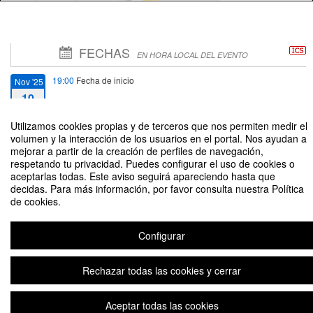
FECHAS
EN HORA LOCAL DEL EVENTO
19:00
Fecha de inicio
Nov '25
10
Utilizamos cookies propias y de terceros que nos permiten medir el
20:30
Fecha de fin
Nov '25
volumen y la interacción de los usuarios en el portal. Nos ayudan a
10
mejorar a partir de la creación de perfiles de navegación,
respetando tu privacidad. Puedes configurar el uso de cookies o
aceptarlas todas. Este aviso seguirá apareciendo hasta que
decidas. Para más información, por favor consulta nuestra Política
de cookies.
CHARLA: Poetas de haiku viviendo en armonía con la naturaleza.
Configurar
Rechazar todas las cookies y cerrar
Aviso legal
|
Contacto
Plataforma de organización de eventos Symposium
Copyright © 2026
Aceptar todas las cookies