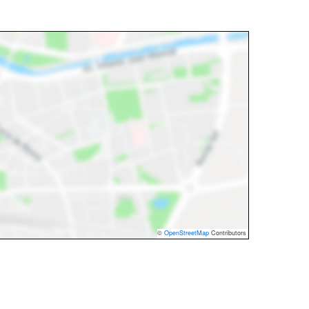
©
OpenStreetMap
Contributors