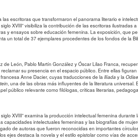
s escritoras que transformaron el panorama literario e intelect
glo XVIII” visibiliza la contribución de las escritoras ilustradas 
tivas y ensayos sobre educación femenina. La exposición, que pe
a un total de 37 ejemplares procedentes de los fondos de la Bib
 de León, Pablo Martín González y Óscar Lilao Franca, recupe
reclamar su presencia en el espacio público. Entre ellas figura
a francesa Anne Dacier, cuyas traducciones de la
y la
Ilíada
Odis
, una de las obras más influyentes de la literatura universal.
tein
el público relevante como filólogas, críticas literarias, pedago
iglo XVIII” examina la producción intelectual femenina durante la
s capacidades intelectuales femeninas y las biografías de mujeres
 legado de autoras que fueron reconocidas en importantes círculos
e los ejes destaca la novela y el estilo epistolar como vías de ac