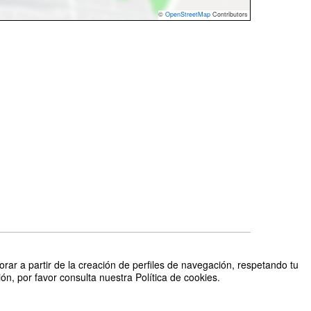
©
OpenStreetMap
Contributors
is Miguel Macías Vicente, Itziar Egoscozábal, Fernando Diego
rar a partir de la creación de perfiles de navegación, respetando tu
n, por favor consulta nuestra Política de cookies.
ganizado por Unidadad de Cultura Científica y de la Innovación