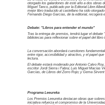
otorgado los galardones de este año a dos obras des
Miguel Tanco, publicado por la Editorial Libre Albe
mejor libro traducido al castellano ha sido otorga
Fernando Diego Garcías, de la editorial, recogerá 
Debate: "Libros para entender el mundo"
Tras la entrega de premios, tendrá lugar el debate "
bibliotecas para reflexionar sobre el papel del libr
La conversación abordará cuestiones fundamentales 
entre rigor, accesibilidad y atractivo, y el papel 
lectura.
El debate estará moderado por Antonio Calvo Roy, p
escritor Jordi Sierra i Fabra; Luis Miguel Macías Vi
Garcías, de Libros del Zorro Rojo; y Gema Sirvent L
Programa Leeureka
Los Premios Leeureka destacan obras que sobresale
iniciativa refuerza el compromiso de la Universida