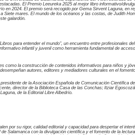
tacadas. El Premio Leeureka 2025 al mejor libro informativo/divulgati
drío en 2024. El premio será recogido por Gema Sirvent Laguna, en repr
do a Siete mares. El mundo de los océanos y las costas, de Judith Hom
este galardón.
Libros para entender el mundo", un encuentro entre profesionales del ám
o informativo infantil y juvenil como herramienta fundamental de acceso 
como la construcción de contenidos informativos para niños y jóvenes
que desempeñan autores, editores y mediadores culturales en el foment
residente de la Asociación Española de Comunicación Científica del 
cente, director de la Biblioteca Casa de las Conchas; Itziar Egoscozába
aguna, de la Editorial Libre Albedrío.
n por su rigor, calidad editorial y capacidad para despertar el int
d de Salamanca con la divulgación científica y el fomento de la lectu