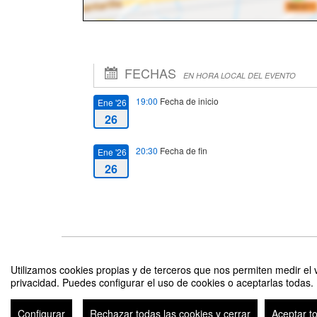
FECHAS
EN HORA LOCAL DEL EVENTO
19:00
Fecha de inicio
Ene '26
26
20:30
Fecha de fin
Ene '26
26
Leeureka! Entrega de premios y Debate: "Libros para entender
García.
Utilizamos cookies propias y de terceros que nos permiten medir el v
privacidad. Puedes configurar el uso de cookies o aceptarlas todas.
Configurar
Rechazar todas las cookies y cerrar
Aceptar t