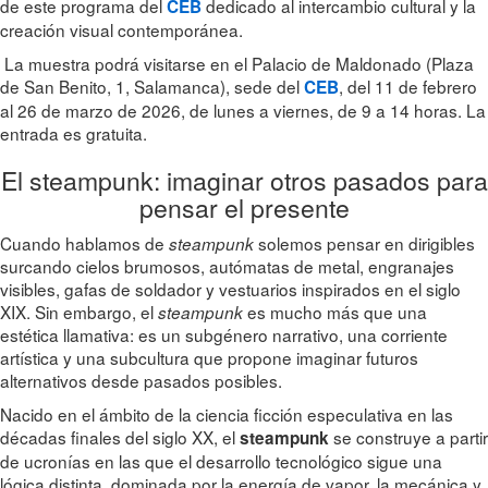
de este programa del
dedicado al intercambio cultural y la
CEB
creación visual contemporánea.
La muestra podrá visitarse en el Palacio de Maldonado (Plaza
de San Benito, 1, Salamanca), sede del
, del 11 de febrero
CEB
al 26 de marzo de 2026, de lunes a viernes, de 9 a 14 horas. La
entrada es gratuita.
El steampunk: imaginar otros pasados para
pensar el presente
Cuando hablamos de
solemos pensar en dirigibles
steampunk
surcando cielos brumosos, autómatas de metal, engranajes
visibles, gafas de soldador y vestuarios inspirados en el siglo
XIX. Sin embargo, el
es mucho más que una
steampunk
estética llamativa: es un subgénero narrativo, una corriente
artística y una subcultura que propone imaginar futuros
alternativos desde pasados posibles.
Nacido en el ámbito de la ciencia ficción especulativa en las
décadas finales del siglo XX, el
se construye a partir
steampunk
de ucronías en las que el desarrollo tecnológico sigue una
lógica distinta, dominada por la energía de vapor, la mecánica y