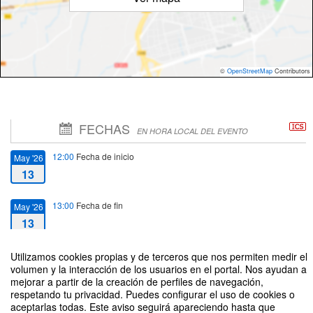
©
OpenStreetMap
Contributors
FECHAS
EN HORA LOCAL DEL EVENTO
12:00
Fecha de inicio
May '26
13
13:00
Fecha de fin
May '26
13
Utilizamos cookies propias y de terceros que nos permiten medir el
volumen y la interacción de los usuarios en el portal. Nos ayudan a
mejorar a partir de la creación de perfiles de navegación,
respetando tu privacidad. Puedes configurar el uso de cookies o
III Seminario de investigación «Estudios Brasileños en la USAL»
aceptarlas todas. Este aviso seguirá apareciendo hasta que