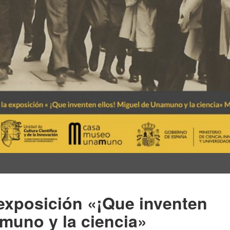
 exposición «¡Que inventen
amuno y la ciencia»