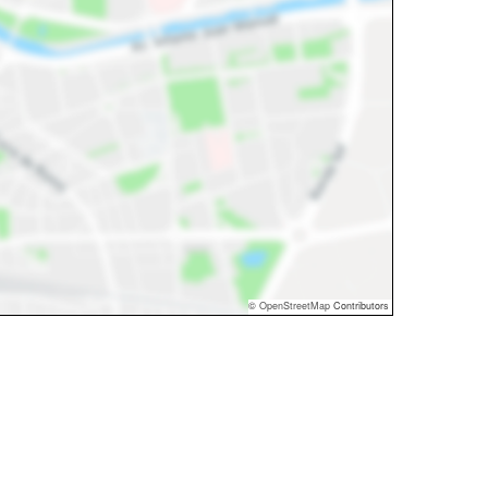
©
OpenStreetMap
Contributors