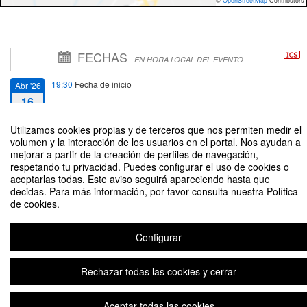
©
OpenStreetMap
Contributors
FECHAS
EN HORA LOCAL DEL EVENTO
19:30
Fecha de inicio
Abr '26
16
Utilizamos cookies propias y de terceros que nos permiten medir el
21:00
Fecha de fin
Abr '26
volumen y la interacción de los usuarios en el portal. Nos ayudan a
16
mejorar a partir de la creación de perfiles de navegación,
respetando tu privacidad. Puedes configurar el uso de cookies o
aceptarlas todas. Este aviso seguirá apareciendo hasta que
decidas. Para más información, por favor consulta nuestra Política
de cookies.
Recital poético bilingüe español-japonés
Configurar
Rechazar todas las cookies y cerrar
Aviso legal
|
Contacto
Plataforma de organización de eventos Symposium
Copyright © 2026
Aceptar todas las cookies