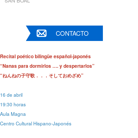
SAN BOAL
CONTACTO
Recital poético bilingüe español-japonés
“Nanas para dormirlos …. y despertarlos”
“ねんねの子守歌．．．そしておめざめ”
16 de abril
19:30 horas
Aula Magna
Centro Cultural Hispano-Japonés