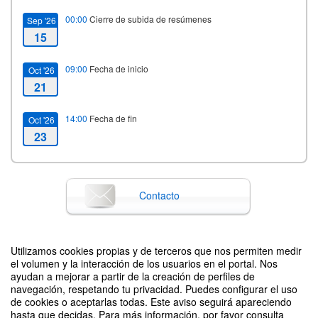
00:00
Cierre de subida de resúmenes
Sep '26
15
09:00
Fecha de inicio
Oct '26
21
14:00
Fecha de fin
Oct '26
23
Contacto
Utilizamos cookies propias y de terceros que nos permiten medir
Difunde tu evento poniendo el siguiente código en tu sitio
el volumen y la interacción de los usuarios en el portal. Nos
ayudan a mejorar a partir de la creación de perfiles de
navegación, respetando tu privacidad. Puedes configurar el uso
de cookies o aceptarlas todas. Este aviso seguirá apareciendo
hasta que decidas. Para más información, por favor consulta