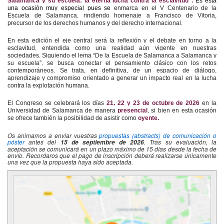
Salamanca y su escuela: la eterna lucha contra la esclavitud".
Es esta
una ocasión muy especial pues se
enmarca en el V Centenario de la
Escuela de Salamanca, rindiendo homenaje a Francisco de Vitoria,
precursor de los derechos humanos y del derecho internacional.
En esta edición el eje central será la reflexión y el debate en torno a la
esclavitud, entendida como una realidad aún vigente en nuestras
sociedades. Siguiendo el lema “De la Escuela de Salamanca a Salamanca y
su escuela”, se busca conectar el pensamiento clásico con los retos
contemporáneos. Se trata, en definitiva, de un espacio de diálogo,
aprendizaje y compromiso orientado a generar un impacto real en la lucha
contra la explotación humana.
El Congreso se celebrará los días
21, 22 y 23 de octubre de 2026
en la
Universidad de Salamanca de manera
presencial
, si bien en esta ocasión
se ofrece también la posibilidad de asistir como
oyente.
Os animamos a enviar vuestras
propuestas (abstracts) de comunicación o
póster
antes del
. Tras su evaluación, la
15 de septiembre de 2026
aceptación se comunicará en un plazo máximo de 15 días desde la fecha de
envío. Recordaros que el pago de inscripción deberá realizarse únicamente
una vez que la propuesta haya sido aceptada.