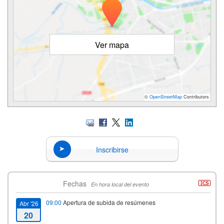
Ver mapa
©
OpenStreetMap
Contributors
Inscribirse
Fechas
En hora local del evento
09:00
Apertura de subida de resúmenes
Abr '26
20