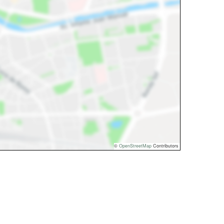
©
OpenStreetMap
Contributors