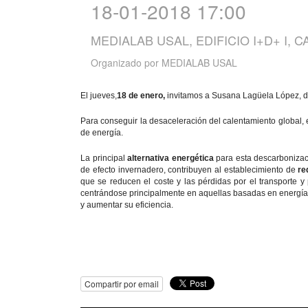
18-01-2018 17:00
MEDIALAB USAL, EDIFICIO I+D+ I, 
Organizado por
MEDIALAB USAL
El jueves,
18 de enero,
invitamos a Susana Lagüela López, dir
Para conseguir la desaceleración del calentamiento global, 
de energía.
La principal
alternativa energética
para esta descarbonizaci
de efecto invernadero, contribuyen al establecimiento de
re
que se reducen el coste y las pérdidas por el transporte y 
centrándose principalmente en aquellas basadas en energías
y aumentar su eficiencia.
Compartir por email