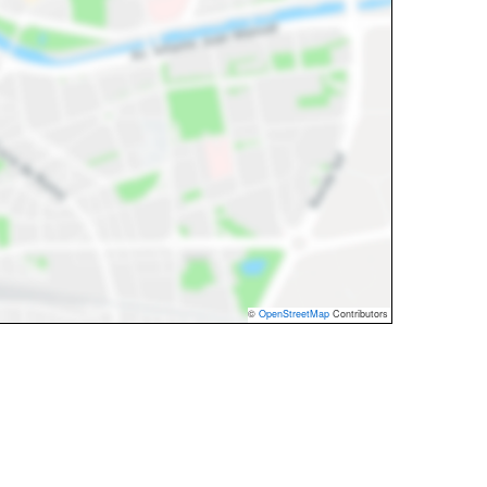
©
OpenStreetMap
Contributors