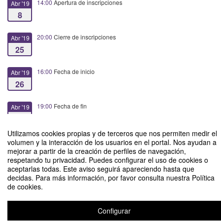
14:00
Apertura de inscripciones
Abr '19
8
20:00
Cierre de inscripciones
Abr '19
25
16:00
Fecha de inicio
Abr '19
26
19:00
Fecha de fin
Abr '19
26
Utilizamos cookies propias y de terceros que nos permiten medir el
volumen y la interacción de los usuarios en el portal. Nos ayudan a
mejorar a partir de la creación de perfiles de navegación,
respetando tu privacidad. Puedes configurar el uso de cookies o
aceptarlas todas. Este aviso seguirá apareciendo hasta que
Análisis de genomas
decidas. Para más información, por favor consulta nuestra Política
de cookies.
Organizado por EducaFarma 7.0 - Facultad de Farmacia
Configurar
Aviso legal
|
Contacto
Plataforma de organización de eventos Symposium