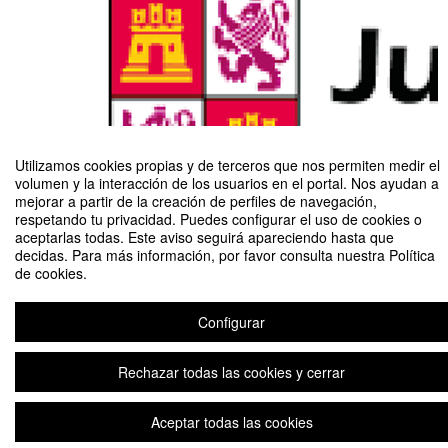
Utilizamos cookies propias y de terceros que nos permiten medir el
volumen y la interacción de los usuarios en el portal. Nos ayudan a
mejorar a partir de la creación de perfiles de navegación,
respetando tu privacidad. Puedes configurar el uso de cookies o
aceptarlas todas. Este aviso seguirá apareciendo hasta que
WEBINAR "El papel de la innovación educativa ante la nueva normalidad
decidas. Para más información, por favor consulta nuestra Política
académica"
de cookies.
Configurar
Aviso legal
|
Contacto
Plataforma de organización de eventos Symposium
Copyright © 2026
Rechazar todas las cookies y cerrar
Aceptar todas las cookies