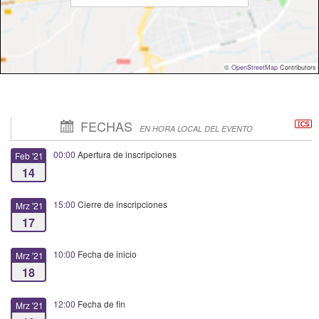
©
OpenStreetMap
Contributors
FECHAS
EN HORA LOCAL DEL EVENTO
00:00
Apertura de inscripciones
Feb '21
14
15:00
Cierre de inscripciones
Mrz '21
17
10:00
Fecha de inicio
Mrz '21
18
12:00
Fecha de fin
Mrz '21