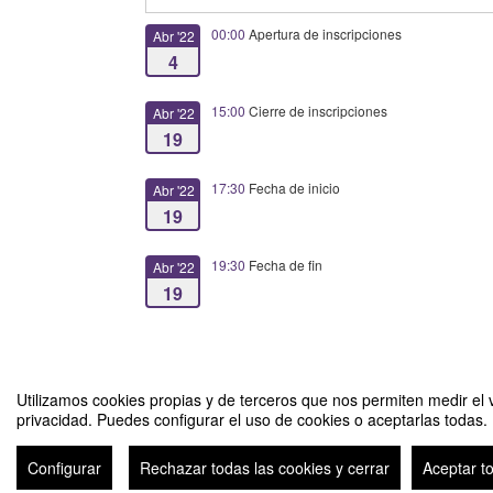
00:00
Apertura de inscripciones
Abr '22
4
15:00
Cierre de inscripciones
Abr '22
19
17:30
Fecha de inicio
Abr '22
19
19:30
Fecha de fin
Abr '22
19
Utilizamos cookies propias y de terceros que nos permiten medir el v
privacidad. Puedes configurar el uso de cookies o aceptarlas todas.
Inteligencia regulatoria en la industria farmacéutica y de produ
Configurar
Rechazar todas las cookies y cerrar
Aceptar t
Avi