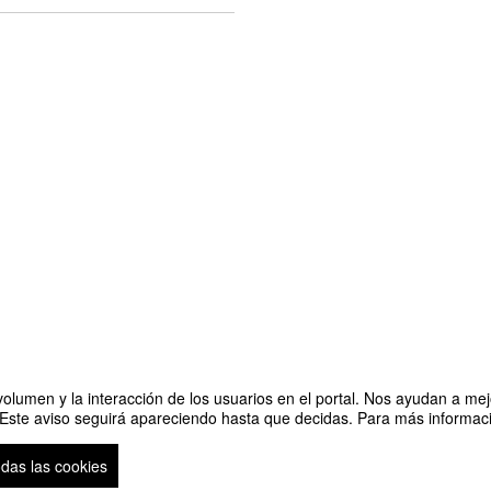
olumen y la interacción de los usuarios en el portal. Nos ayudan a mejo
 Este aviso seguirá apareciendo hasta que decidas. Para más informació
ctos sanitarios.
odas las cookies
so legal
|
Contacto
Plataforma de organización de eventos Symposium
Copyright © 