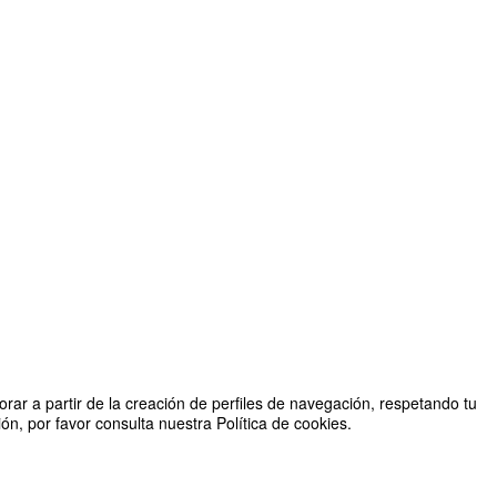
rar a partir de la creación de perfiles de navegación, respetando tu
n, por favor consulta nuestra Política de cookies.
Organizado por EducaFarma 10.0 - Facultad de Farmacia
2026