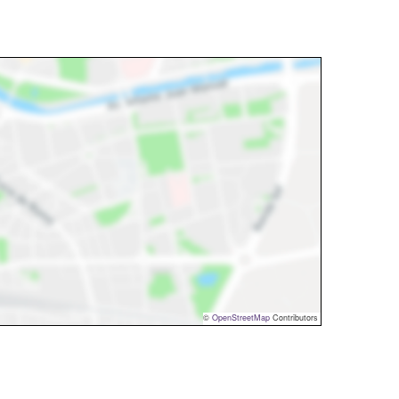
©
OpenStreetMap
Contributors