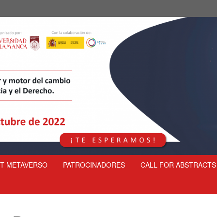
T METAVERSO
PATROCINADORES
CALL FOR ABSTRACTS