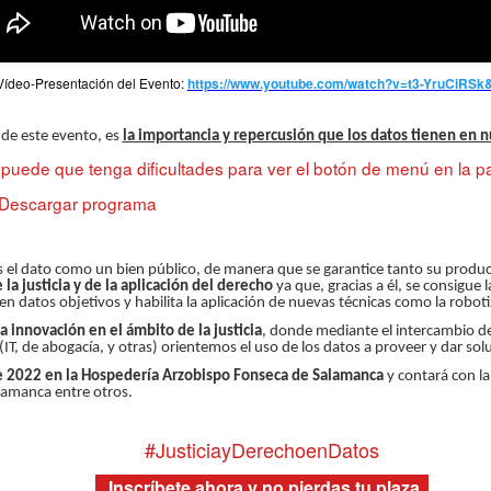
Vídeo-Presentación del Evento:
https://www.youtube.com/watch?v=t3-YruCiRSk
v de este evento, es
la importancia y repercusión que los datos tienen en n
ede que tenga dificultades para ver el botón de menú en la pa
Descargar programa
os el dato como un bien público, de manera que se garantice tanto su produ
 la justicia y de la aplicación del derecho
ya que, gracias a él, se consigue 
 datos objetivos y habilita la aplicación de nuevas técnicas como la robotizac
 innovación en el ámbito de la justicia
, donde mediante el intercambio de 
(IT, de abogacía, y otras) orientemos el uso de los datos a proveer y dar so
 de 2022 en la Hospedería Arzobispo Fonseca de Salamanca
y contará con la
alamanca entre otros.
#JusticiayDerechoenDatos
Inscríbete ahora y no pierdas tu plaza