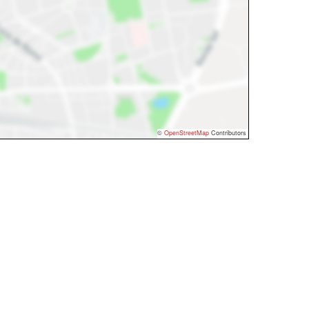
©
OpenStreetMap
Contributors