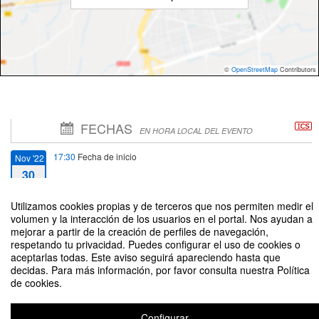
©
OpenStreetMap
Contributors
FECHAS
EN HORA LOCAL DEL EVENTO
17:30
Fecha de inicio
Nov '22
30
Utilizamos cookies propias y de terceros que nos permiten medir el
18:30
Fecha de fin
Nov '22
volumen y la interacción de los usuarios en el portal. Nos ayudan a
30
mejorar a partir de la creación de perfiles de navegación,
respetando tu privacidad. Puedes configurar el uso de cookies o
aceptarlas todas. Este aviso seguirá apareciendo hasta que
decidas. Para más información, por favor consulta nuestra Política
de cookies.
TRANSFORMACIONES XIX-XX
Configurar