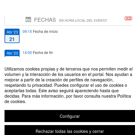
FECHAS
EN HORA LOCAL DEL EVENTO
09:15
Fecha de inicio
Abr '23
21
14:00
Fecha de fin
Abr '23
21
Utilizamos cookies propias y de terceros que nos permiten medir el
volumen y la interacción de los usuarios en el portal. Nos ayudan a
mejorar a partir de la creación de perfiles de navegación,
respetando tu privacidad. Puedes configurar el uso de cookies o
aceptarlas todas. Este aviso seguirá apareciendo hasta que
SAS - Jornada Formativa - Motivación para un voluntariado transformador
decidas. Para más información, por favor consulta nuestra Política
de cookies.
Organizado por Servicio de Asuntos Sociales
Configurar
Aviso legal
|
Contacto
Plataforma de organización de eventos Symposium
Copyright © 2026
Rechazar todas las cookies y cerrar