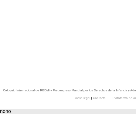
Lugar de celebración del PreCongreso
Coloquio Internacional de REDidi y Precongreso Mundial por los Derechos de la Infancia y Adol
Aviso legal
|
Contacto
Plataforma de o
nono