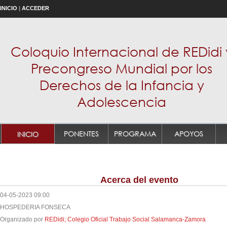
INICIO
|
ACCEDER
Coloquio Internacional de REDidi 
Precongreso Mundial por los
Derechos de la Infancia y
Adolescencia
PONENTES
PROGRAMA
APOYOS
INICIO
Acerca del evento
04-05-2023 09:00
HOSPEDERIA FONSECA
Organizado por
REDidi; Colegio Oficial Trabajo Social Salamanca-Zamora