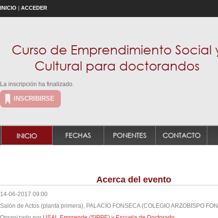
INICIO
|
ACCEDER
Curso de Emprendimiento Social 
Cultural para doctorandos
La inscripción ha finalizado.
INSCRIBIRSE
FECHAS
PONENTES
CONTACTO
INICIO
Acerca del evento
14-06-2017 09:00
Salón de Actos (planta primera), PALACIO FONSECA (COLEGIO ARZOBISPO FO
Organizado por
USAL Emprende (SIPPE) y Escuela de Doctorado