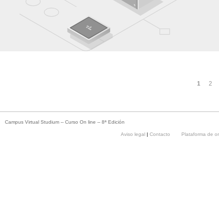
1
2
Campus Virtual Studium -- Curso On line -- 8ª Edición
Aviso legal
|
Contacto
Plataforma de o