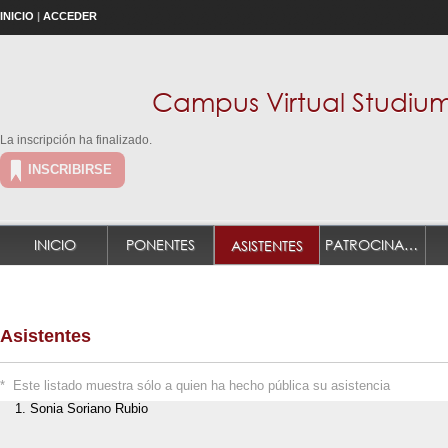
INICIO
|
ACCEDER
Campus Virtual Studium 
La inscripción ha finalizado.
INSCRIBIRSE
INICIO
PONENTES
PATROCINADORES
ASISTENTES
Asistentes
* Este listado muestra sólo a quien ha hecho pública su asistencia
Sonia Soriano Rubio