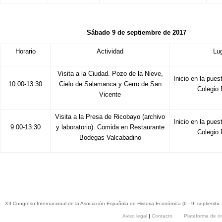
Sábado 9 de septiembre de 2017
Horario
Actividad
Lu
Visita a la Ciudad. Pozo de la Nieve,
Inicio en la pues
10:00-13:30
Cielo de Salamanca y Cerro de San
Colegio
Vicente
Visita a la Presa de Ricobayo (archivo
Inicio en la pues
9.00-13:30
y laboratorio). Comida en Restaurante
Colegio
Bodegas Valcabadino
XII Congreso Internacional de la Asociación Española de Historia Económica (6 - 9, septiembr..
Aviso legal
|
Contacto
Plataforma de o