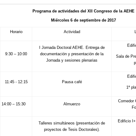
Programa de actividades del XII Congreso de la AEHE
Miércoles 6 de septiembre de 2017
Horario
Actividad
Edifi
I Jornada Doctoral AEHE. Entrega de
9:30 – 10:00
documentación y presentación de la
Sala de Pr
Jornada y sesiones plenarias
p
Edifi
11:45 - 12:15
Pausa café
1ª pla
Comedor 
14:00 – 15:30
Almuerzo
Fo
Edificio I+
Talleres simultáneos (presentación de
proyectos de Tesis Doctorales).