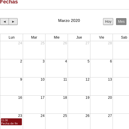
Fechas
Marzo 2020
◄
►
Hoy
Mes
Lun
Mar
Mie
Jue
Vie
Sab
24
25
26
27
28
2
3
4
5
6
9
10
11
12
13
16
17
18
19
20
23
24
25
26
27
09:00
15:30
Fecha de inicio
Fecha de fin