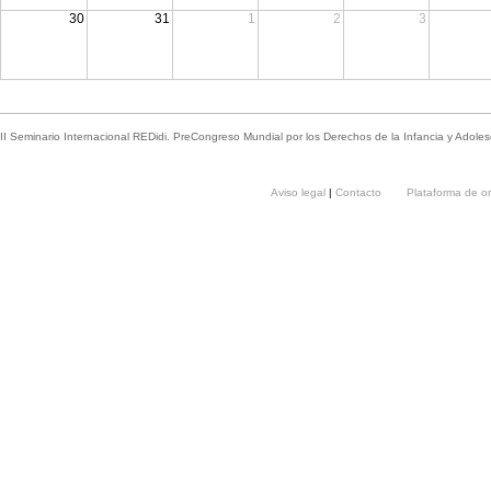
30
31
1
2
3
II Seminario Internacional REDidi. PreCongreso Mundial por los Derechos de la Infancia y Adoles
Aviso legal
|
Contacto
Plataforma de o