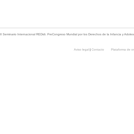
II Seminario Internacional REDidi. PreCongreso Mundial por los Derechos de la Infancia y Adoles
Aviso legal
|
Contacto
Plataforma de o