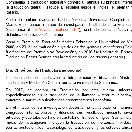
Compagina la traducción editorial y comercial, aunque su principal interé
la traducción teatral. Traduce al español desde el inglés, el alemán 
italiano.
Ahora da también clases de traducción en la Universidad Complutens
Madrid y pertenece al grupo de investigación TradLit de la Universida
Salamanca (
https://diarium.usal.es/tradlit/
), centrado en la práctica 
didáctica de la traducción literaria.
Ganó el Premio de Traducción Andreu Febrer de la Universidad de Vi
2000, en 2012 una traducción suya de
Los dos gemelos venecianos
(Gold
fue finalista del Premio Max Revelación y en 2016 fue finalista del Premi
Traducción Esther Benítez con la traducción de
Los novios
(Manzoni)
Dra, Chloé Signés (Traductora autónoma)
Es licenciada en Traducción e Interpretación y titular del Máste
Traducción y Mediación Cultural por la Universidad de Salamanca.
En 2017, se doctoró en Traducción por esta misma universid
especializándose en la traducción de la llamada «literatura híbrida»
concreto la narrativa subsahariana contemporánea francófona.
En el marco de su investigación doctoral, ha participado en numer
congresos internacionales y difundido sus resultados mediante dive
artículos y capítulos de libro en castellano, francés e inglés. Sus princip
líneas de investigación incluyen la traducción de literaturas híbridas,
teorías postcoloniales, la sociología de la traducción y los estudios africa