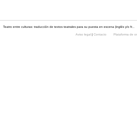
Teatro entre culturas: traducción de textos teatrales para su puesta en escena (inglés y/o fr...
Aviso legal
|
Contacto
Plataforma de o