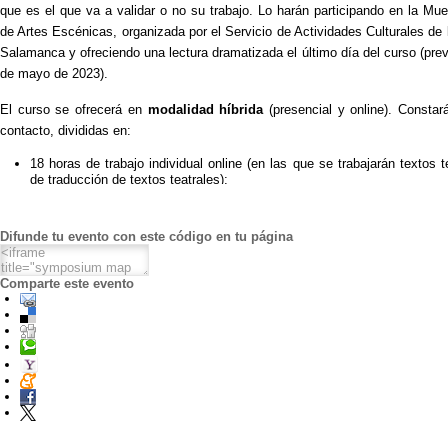
que es el que va a validar o no su trabajo. Lo harán participando en la Mues
de Artes Escénicas, organizada por el Servicio de Actividades Culturales de 
Salamanca y ofreciendo una lectura dramatizada el último día del curso (prev
de mayo de 2023).
El curso se ofrecerá en
modalidad híbrida
(presencial y online). Consta
contacto, divididas en:
18 horas de trabajo individual online (en las que se trabajarán textos t
de traducción de textos teatrales);
15 horas de trabajo individual y en grupo, por idiomas, en mod
dependiendo del idioma elegido (o bien en plataforma Studium y foro
directa de las profesoras en sesiones sincrónicas; o bien en modalidad 
Difunde tu evento con este código en tu página
12 horas de trabajo presencial en la USAL a lo largo de la segunda 
que se utilizarán para realizar las actividades relacionadas directament
escena (conceptuación de la presentación, ensayos artísticos y 
Comparte este evento
Previsiblemente 26 de mayo se realizará la puesta en escena del tra
clase en una lectura dramatizada en el Teatro Juan del Enzina (a
horas de función).