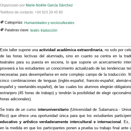
Organizado por
Marie-Noëlle García Sánchez
Teléfono de contacto: +34 923 29 45 80
Categorías:
Humanidades y socioculturales
Palabras clave:
teatro
traducción
Este taller supone una
actividad académica extraordinaria
, no solo por ce
de las horas lectivas del alumnado
,
sino en cuanto se centra en la trad
teatrales para su puesta en escena, lo que supone un acercamiento interd
proveerá a los estudiantes un conocimiento actualizado de las tendencias teó
necesarias para desempeñarse en este complejo campo de la traducción. Má
cinco combinaciones de lenguas (inglés-español, francés-español, alemán-
español y neerlandés-español), de las cuales los alumnos elegirán obligator
extranjero (45 horas de trabajo) y tendrán la posibilidad de elegir opcional
horas adicionales).
Se trata de un curso
interuniversitario
(Universidad de Salamanca - Unive
Rico) que ofrece una oportunidad única para que los estudiantes particip
educativo y artístico verdaderamente intercultural e internacional
. Es
en la medida en que los participantes ponen a prueba su trabajo final ante 