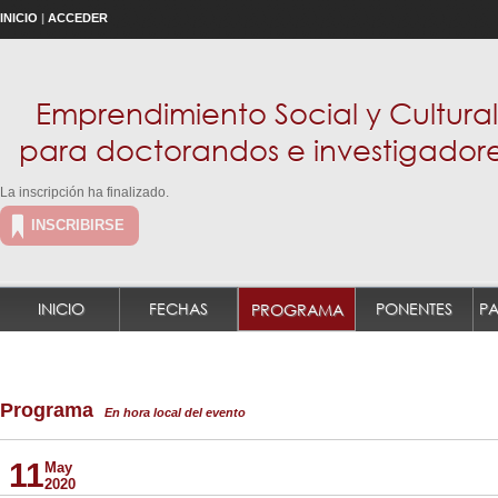
INICIO
|
ACCEDER
Emprendimiento Social y Cultural
para doctorandos e investigador
La inscripción ha finalizado.
INSCRIBIRSE
INICIO
FECHAS
PONENTES
PROGRAMA
Programa
En hora local del evento
11
May
2020