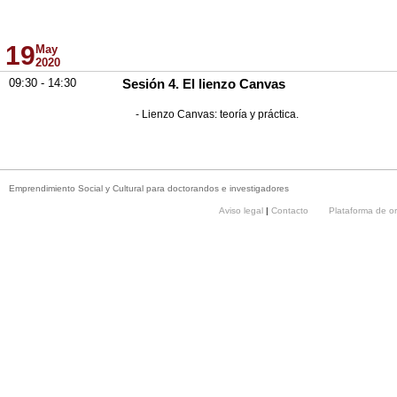
19
May
2020
09:30 - 14:30
Sesión 4. El lienzo Canvas
- Lienzo Canvas: teoría y práctica.
Emprendimiento Social y Cultural para doctorandos e investigadores
Aviso legal
|
Contacto
Plataforma de o