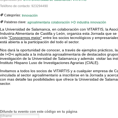
Teléfono de contacto: 923294490
Categorías:
Innovación
Palabras clave:
agroalimentaria
colaboración
I+D
industria
innovación
La Universidad de Salamanca, en colaboración con VITARTIS, la Asoci
Industria Alimentaria de Castilla y León, organiza esta Jornada que
se
ciclo
"Conocernos mejor"
entre los socios tecnológicos y empresariale
está abierta a la participación del todo el sector.
Nos dará la oportunidad de conocer, a través de ejemplos prácticos, l
de I+D+i aplicada a la industria agroaalimentaria de destacados grupo
investigación de la Universidad de Salamanca y además visitar las ins
Instituto Hispano Luso de Investigaciones Agrarias (CIALE).
Invitamos a todos los socios de VITARTIS y a cualquier empresa de Ca
vinculada al sector agroalimentario a inscribirse en la Jornada y acer
con mas detalle las posibilidades que ofrece la Universidad de Salama
sector.
Difunde tu evento con este código en tu página